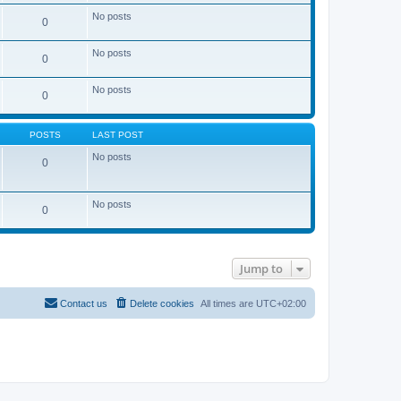
No posts
0
No posts
0
No posts
0
POSTS
LAST POST
No posts
0
No posts
0
Jump to
Contact us
Delete cookies
All times are
UTC+02:00