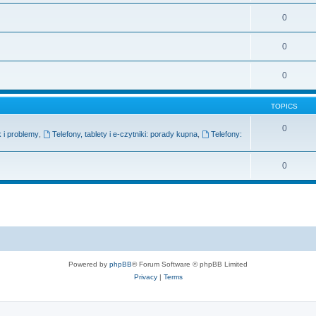
0
0
0
TOPICS
0
k i problemy
,
Telefony, tablety i e-czytniki: porady kupna
,
Telefony:
0
Powered by
phpBB
® Forum Software © phpBB Limited
Privacy
|
Terms