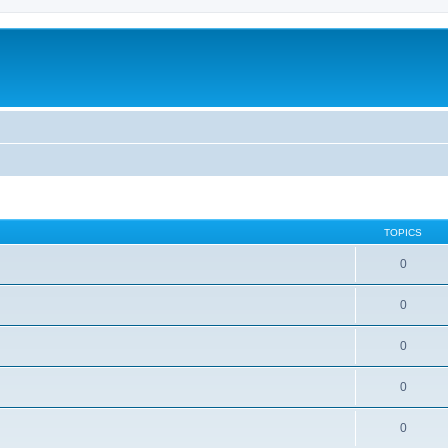
TOPICS
0
0
0
0
0