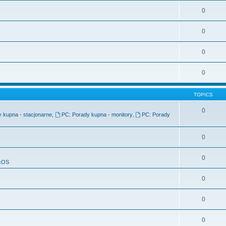
0
0
0
0
TOPICS
0
 kupna - stacjonarne
,
PC: Porady kupna - monitory
,
PC: Porady
0
0
cOS
0
0
0