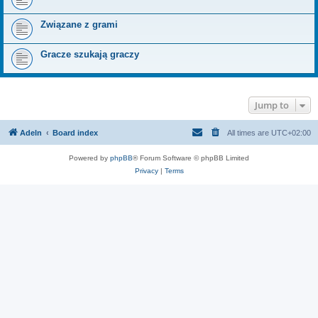
Związane z grami
Gracze szukają graczy
Jump to
Adeln
Board index
All times are
UTC+02:00
Powered by
phpBB
® Forum Software © phpBB Limited
Privacy
|
Terms