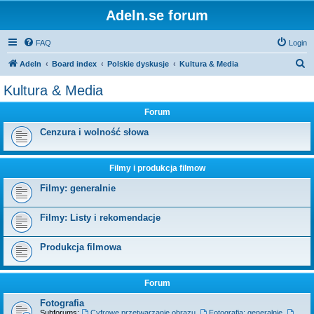
Adeln.se forum
FAQ
Login
S
Adeln
Board index
Polskie dyskusje
Kultura & Media
e
Kultura & Media
a
Forum
r
c
Cenzura i wolność słowa
h
Filmy i produkcja filmow
Filmy: generalnie
Filmy: Listy i rekomendacje
Produkcja filmowa
Forum
Fotografia
Subforums:
Cyfrowe przetwarzanie obrazu
,
Fotografia: generalnie
,