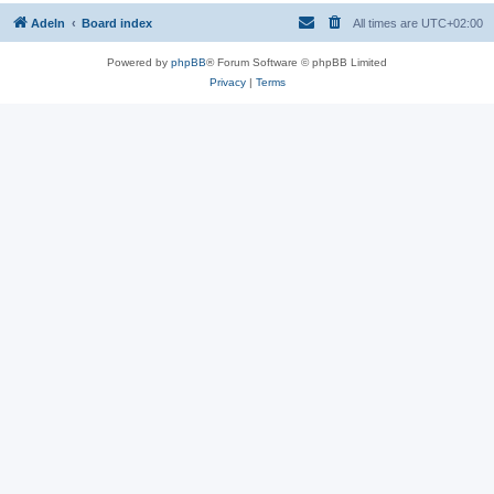
Adeln
Board index
All times are
UTC+02:00
Powered by
phpBB
® Forum Software © phpBB Limited
Privacy
|
Terms