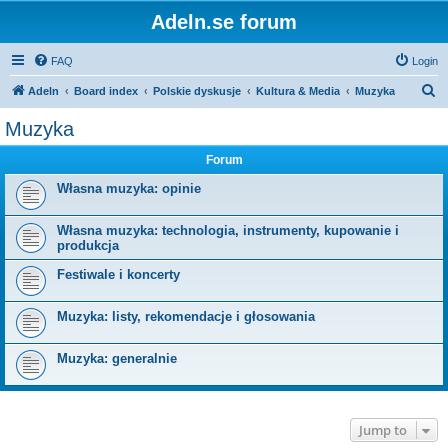
Adeln.se forum
FAQ
Login
S
Adeln
Board index
Polskie dyskusje
Kultura & Media
Muzyka
e
Muzyka
a
Forum
r
c
Własna muzyka: opinie
h
Własna muzyka: technologia, instrumenty, kupowanie i
produkcja
Festiwale i koncerty
Muzyka: listy, rekomendacje i głosowania
Muzyka: generalnie
Jump to