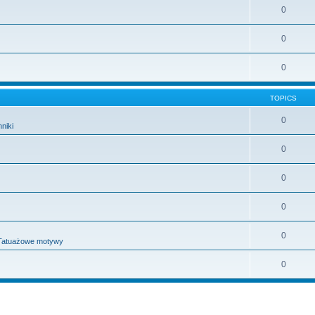
0
0
0
TOPICS
0
niki
0
0
0
0
Tatuażowe motywy
0