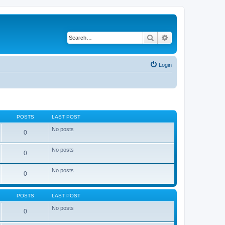
Search
Advanced search
Login
POSTS
LAST POST
No posts
0
No posts
0
No posts
0
POSTS
LAST POST
No posts
0