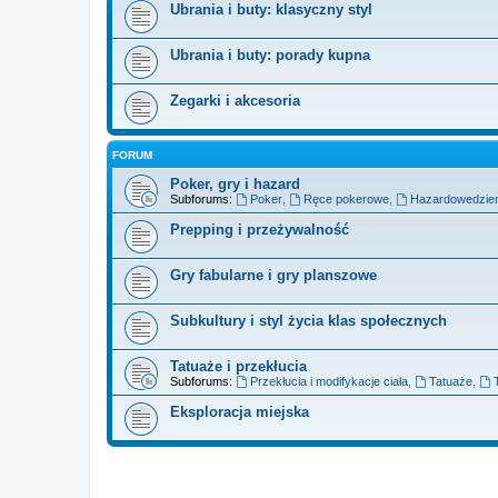
Ubrania i buty: klasyczny styl
Ubrania i buty: porady kupna
Zegarki i akcesoria
FORUM
Poker, gry i hazard
Subforums:
Poker
,
Ręce pokerowe
,
Hazardowedzien
Prepping i przeżywalność
Gry fabularne i gry planszowe
Subkultury i styl życia klas społecznych
Tatuaże i przekłucia
Subforums:
Przekłucia i modifykacje ciała
,
Tatuaże
,
Eksploracja miejska