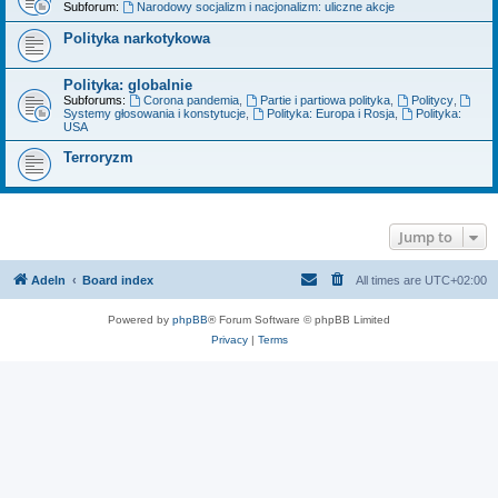
Subforum:
Narodowy socjalizm i nacjonalizm: uliczne akcje
Polityka narkotykowa
Polityka: globalnie
Subforums:
Corona pandemia
,
Partie i partiowa polityka
,
Politycy
,
Systemy głosowania i konstytucje
,
Polityka: Europa i Rosja
,
Polityka:
USA
Terroryzm
Jump to
Adeln
Board index
All times are
UTC+02:00
Powered by
phpBB
® Forum Software © phpBB Limited
Privacy
|
Terms