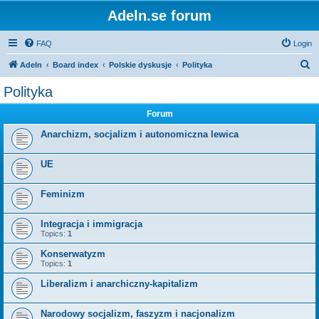
Adeln.se forum
FAQ
Login
S
Adeln
Board index
Polskie dyskusje
Polityka
e
Polityka
a
Forum
r
c
Anarchizm, socjalizm i autonomiczna lewica
h
UE
Feminizm
Integracja i immigracja
Topics:
1
Konserwatyzm
Topics:
1
Liberalizm i anarchiczny-kapitalizm
Narodowy socjalizm, faszyzm i nacjonalizm