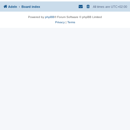
Adeln
Board index
All times are
UTC+02:00
Powered by
phpBB
® Forum Software © phpBB Limited
Privacy
|
Terms