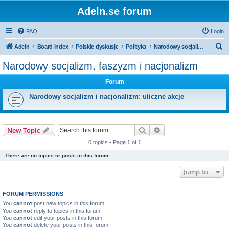
Adeln.se forum
FAQ
Login
S
Adeln
Board index
Polskie dyskusje
Polityka
Narodowy socjalizm, faszyzm i nacjonalizm
e
Narodowy socjalizm, faszyzm i nacjonalizm
a
Forum
r
c
Narodowy socjalizm i nacjonalizm: uliczne akcje
h
Search
Advanced search
New Topic
0 topics • Page
1
of
1
There are no topics or posts in this forum.
Jump to
FORUM PERMISSIONS
You
cannot
post new topics in this forum
You
cannot
reply to topics in this forum
You
cannot
edit your posts in this forum
You
cannot
delete your posts in this forum