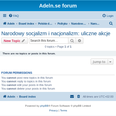
Adeln.se forum
FAQ
Login
S
Adeln
Board index
Polskie dyskusje
Polityka
Narodowy socjalizm, faszyzm i nacjonalizm
Narodowy socjalizm i nacjonalizm: uliczne akcje
e
Narodowy socjalizm i nacjonalizm: uliczne akcje
a
Search
Advanced search
New Topic
r
0 topics • Page
1
of
1
c
There are no topics or posts in this forum.
h
Jump to
FORUM PERMISSIONS
You
cannot
post new topics in this forum
You
cannot
reply to topics in this forum
You
cannot
edit your posts in this forum
You
cannot
delete your posts in this forum
Adeln
Board index
All times are
UTC+02:00
Powered by
phpBB
® Forum Software © phpBB Limited
Privacy
|
Terms